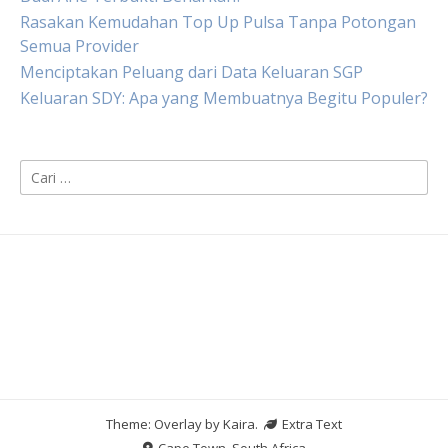
Rasakan Kemudahan Top Up Pulsa Tanpa Potongan
Semua Provider
Menciptakan Peluang dari Data Keluaran SGP
Keluaran SDY: Apa yang Membuatnya Begitu Populer?
Cari
untuk:
Theme: Overlay by
Kaira
.
Extra Text