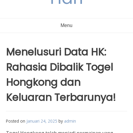
Menu
Menelusuri Data HK:
Rahasia Dibalik Togel
Hongkong dan
Keluaran Terbarunya!
Posted on
Januari 24, 2025
by
admin