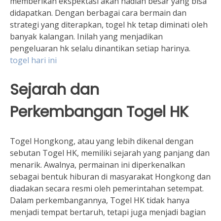
memberikan ekspektasi akan hadiah besar yang bisa
didapatkan. Dengan berbagai cara bermain dan
strategi yang diterapkan, togel hk tetap diminati oleh
banyak kalangan. Inilah yang menjadikan
pengeluaran hk selalu dinantikan setiap harinya.
togel hari ini
Sejarah dan
Perkembangan Togel HK
Togel Hongkong, atau yang lebih dikenal dengan
sebutan Togel HK, memiliki sejarah yang panjang dan
menarik. Awalnya, permainan ini diperkenalkan
sebagai bentuk hiburan di masyarakat Hongkong dan
diadakan secara resmi oleh pemerintahan setempat.
Dalam perkembangannya, Togel HK tidak hanya
menjadi tempat bertaruh, tetapi juga menjadi bagian