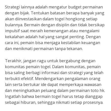
Strategi lainnya adalah mengatur budget permainan
dengan bijak. Tentukan batasan berapa banyak yang
akan diinvestasikan dalam togel hongkong setiap
bulannya. Bermain dengan disiplin dan tidak bersikap
impulsif saat meraih kemenangan atau mengalami
kekalahan adalah hal yang sangat penting. Dengan
cara ini, pemain bisa menjaga kestabilan keuangan
dan menikmati permainan tanpa tekanan.
Terakhir, jangan ragu untuk bergabung dengan
komunitas pemain togel. Dalam komunitas, pemain
bisa saling berbagi informasi dan strategi yang telah
terbukti efektif. Mendengarkan pengalaman orang
lain serta bertukar ide dapat memperkaya wawasan
dan meningkatkan peluang dalam permainan toto hk.
Ingatlah bahwa bermain togel harus tetap dianggap
sebagai hiburan, sehingga nikmati setiap prosesnya.