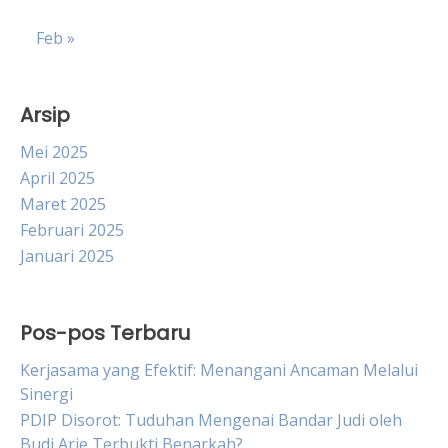
Feb »
Arsip
Mei 2025
April 2025
Maret 2025
Februari 2025
Januari 2025
Pos-pos Terbaru
Kerjasama yang Efektif: Menangani Ancaman Melalui
Sinergi
PDIP Disorot: Tuduhan Mengenai Bandar Judi oleh
Budi Arie Terbukti Benarkah?