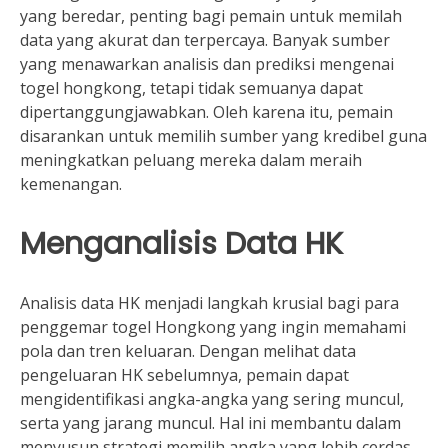
yang beredar, penting bagi pemain untuk memilah
data yang akurat dan terpercaya. Banyak sumber
yang menawarkan analisis dan prediksi mengenai
togel hongkong, tetapi tidak semuanya dapat
dipertanggungjawabkan. Oleh karena itu, pemain
disarankan untuk memilih sumber yang kredibel guna
meningkatkan peluang mereka dalam meraih
kemenangan.
Menganalisis Data HK
Analisis data HK menjadi langkah krusial bagi para
penggemar togel Hongkong yang ingin memahami
pola dan tren keluaran. Dengan melihat data
pengeluaran HK sebelumnya, pemain dapat
mengidentifikasi angka-angka yang sering muncul,
serta yang jarang muncul. Hal ini membantu dalam
menyusun strategi memilih angka yang lebih cerdas