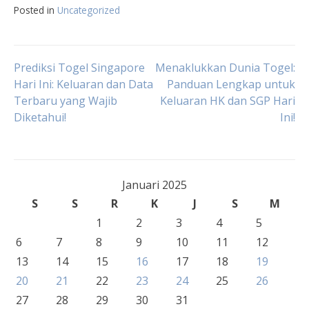
Posted in
Uncategorized
Navigasi
Prediksi Togel Singapore
Menaklukkan Dunia Togel:
Hari Ini: Keluaran dan Data
Panduan Lengkap untuk
Terbaru yang Wajib
Keluaran HK dan SGP Hari
pos
Diketahui!
Ini!
Januari 2025
S
S
R
K
J
S
M
1
2
3
4
5
6
7
8
9
10
11
12
13
14
15
16
17
18
19
20
21
22
23
24
25
26
27
28
29
30
31