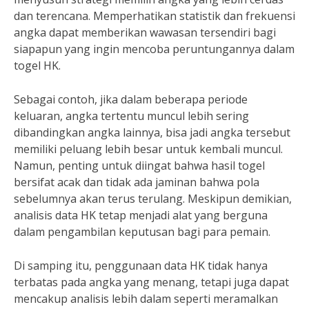
dan terencana. Memperhatikan statistik dan frekuensi
angka dapat memberikan wawasan tersendiri bagi
siapapun yang ingin mencoba peruntungannya dalam
togel HK.
Sebagai contoh, jika dalam beberapa periode
keluaran, angka tertentu muncul lebih sering
dibandingkan angka lainnya, bisa jadi angka tersebut
memiliki peluang lebih besar untuk kembali muncul.
Namun, penting untuk diingat bahwa hasil togel
bersifat acak dan tidak ada jaminan bahwa pola
sebelumnya akan terus terulang. Meskipun demikian,
analisis data HK tetap menjadi alat yang berguna
dalam pengambilan keputusan bagi para pemain.
Di samping itu, penggunaan data HK tidak hanya
terbatas pada angka yang menang, tetapi juga dapat
mencakup analisis lebih dalam seperti meramalkan