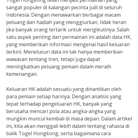
Togel Hongkong telah menjadi permainan yang
sangat populer di kalangan pecinta judi di seluruh
Indonesia. Dengan menawarkan berbagai macam
peluang dan hadiah yang menggiurkan, tidak heran
jika banyak orang tertarik untuk mengikutinya. Salah
satu aspek penting dari permainan ini adalah data HK,
yang memberikan informasi mengenai hasil keluaran
terkini. Menelusuri data ini tak hanya memberikan
wawasan tentang tren, tetapi juga dapat
meningkatkan peluang pemain dalam meraih
kemenangan.
Keluaran HK adalah sesuatu yang dinantikan oleh
para pemain setiap harinya. Dengan analisis yang
tepat terhadap pengeluaran HK, banyak yang
berusaha mencari pola atau angka-angka yang
mungkin muncul kembali di masa depan. Dalam artikel
ini, kita akan menggali lebih dalam tentang rahasia di
balik Togel Hongkong, serta bagaimana cara