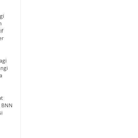
gi
n
if
er
agi
angi
a
at
n BNN
i