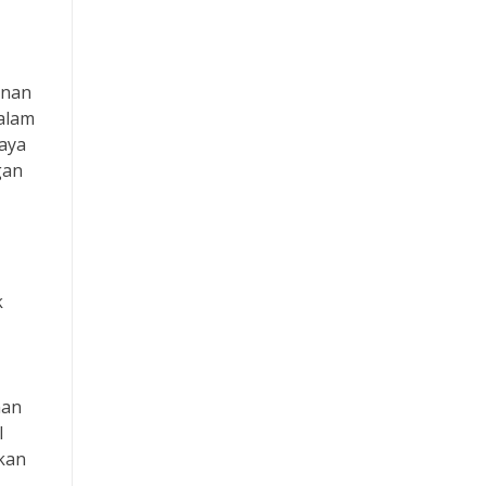
anan
alam
paya
gan
k
nan
l
kan