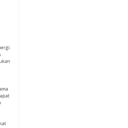
ergi.
.
lukan
sama
dapat
n
kat