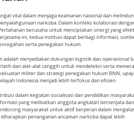
ngat vital dalam menjaga keamanan nasional dan melindun
penyalahgunaan narkoba. Dalam konteks kolaborasi denga
ertahanan berusaha untuk menciptakan sinergi yang efekt
jasama ini, kedua institusi dapat berbagi informasi, sumb
pencegahan serta penegakan hukum.
 adalah menyediakan dukungan logistik dan operasional b
latih dan alat-alat canggih untuk mendeteksi serta memer
kuatan militer dan strategi penegakan hukum BNN, upay
ayah Indonesia menjadi lebih terfokus dan efisien.
tribusi dalam kegiatan sosialisasi dan pendidikan masyarak
formasi yang melibatkan anggota angkatan bersenjata da
endorong masyarakat untuk aktif berperan dalam mengatas
, diharapkan penanganan ancaman narkoba dapat lebih