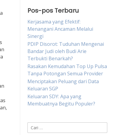
Pos-pos Terbaru
ra
Kerjasama yang Efektif:
Menangani Ancaman Melalui
Sinergi
s
PDIP Disorot: Tuduhan Mengenai
an
Bandar Judi oleh Budi Arie
ya
Terbukti Benarkah?
Rasakan Kemudahan Top Up Pulsa
Tanpa Potongan Semua Provider
Menciptakan Peluang dari Data
an
Keluaran SGP
Keluaran SDY: Apa yang
tas
Membuatnya Begitu Populer?
an,
Cari
untuk: