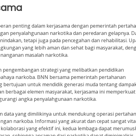
asama
peran penting dalam kerjasama dengan pemerintah pertah
gan penyalahgunaan narkotika dan peredaran gelapnya. D
nindakan, tetapi juga pada pencegahan dan rehabilitasi. U
lingkungan yang lebih aman dan sehat bagi masyarakat, den
nanganan masalah narkotika.
am pengembangan strategi yang melibatkan pendidikan
bahaya narkoba. BNN bersama pemerintah pertahanan
g bertujuan untuk mendidik generasi muda tentang dampa
n berbagai elemen masyarakat, kerjasama ini memperkuat
gurangi angka penyalahgunaan narkotika.
dan data yang dimilikinya untuk mendukung operasi pertaha
gan narkoba. Informasi yang akurat dan cepat sangat vita
kolaborasi yang efektif ini, kedua lembaga dapat merumus
aran, sehingga ancaman dari narkotika dapat diminimalisir