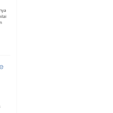
nya
ilai
n
e
s