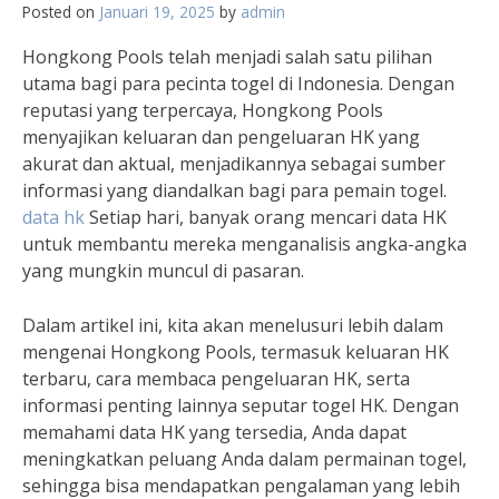
Posted on
Januari 19, 2025
by
admin
Hongkong Pools telah menjadi salah satu pilihan
utama bagi para pecinta togel di Indonesia. Dengan
reputasi yang terpercaya, Hongkong Pools
menyajikan keluaran dan pengeluaran HK yang
akurat dan aktual, menjadikannya sebagai sumber
informasi yang diandalkan bagi para pemain togel.
data hk
Setiap hari, banyak orang mencari data HK
untuk membantu mereka menganalisis angka-angka
yang mungkin muncul di pasaran.
Dalam artikel ini, kita akan menelusuri lebih dalam
mengenai Hongkong Pools, termasuk keluaran HK
terbaru, cara membaca pengeluaran HK, serta
informasi penting lainnya seputar togel HK. Dengan
memahami data HK yang tersedia, Anda dapat
meningkatkan peluang Anda dalam permainan togel,
sehingga bisa mendapatkan pengalaman yang lebih