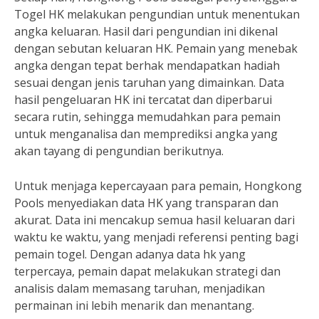
Togel HK melakukan pengundian untuk menentukan
angka keluaran. Hasil dari pengundian ini dikenal
dengan sebutan keluaran HK. Pemain yang menebak
angka dengan tepat berhak mendapatkan hadiah
sesuai dengan jenis taruhan yang dimainkan. Data
hasil pengeluaran HK ini tercatat dan diperbarui
secara rutin, sehingga memudahkan para pemain
untuk menganalisa dan memprediksi angka yang
akan tayang di pengundian berikutnya.
Untuk menjaga kepercayaan para pemain, Hongkong
Pools menyediakan data HK yang transparan dan
akurat. Data ini mencakup semua hasil keluaran dari
waktu ke waktu, yang menjadi referensi penting bagi
pemain togel. Dengan adanya data hk yang
terpercaya, pemain dapat melakukan strategi dan
analisis dalam memasang taruhan, menjadikan
permainan ini lebih menarik dan menantang.