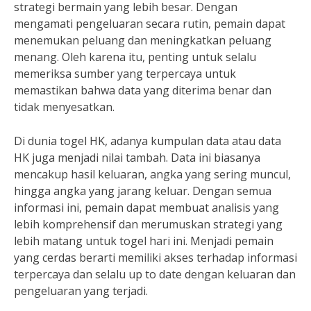
strategi bermain yang lebih besar. Dengan
mengamati pengeluaran secara rutin, pemain dapat
menemukan peluang dan meningkatkan peluang
menang. Oleh karena itu, penting untuk selalu
memeriksa sumber yang terpercaya untuk
memastikan bahwa data yang diterima benar dan
tidak menyesatkan.
Di dunia togel HK, adanya kumpulan data atau data
HK juga menjadi nilai tambah. Data ini biasanya
mencakup hasil keluaran, angka yang sering muncul,
hingga angka yang jarang keluar. Dengan semua
informasi ini, pemain dapat membuat analisis yang
lebih komprehensif dan merumuskan strategi yang
lebih matang untuk togel hari ini. Menjadi pemain
yang cerdas berarti memiliki akses terhadap informasi
terpercaya dan selalu up to date dengan keluaran dan
pengeluaran yang terjadi.