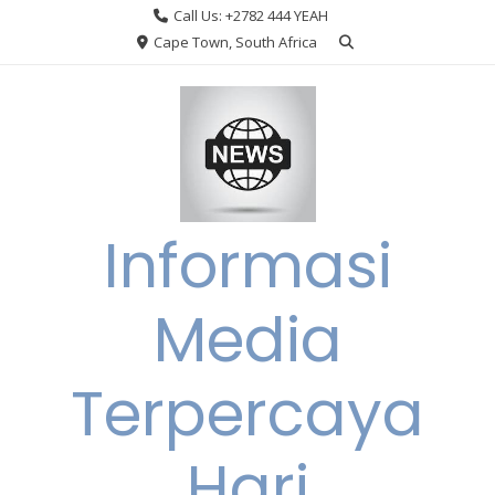
Skip
Call Us: +2782 444 YEAH
to
Cape Town, South Africa
content
Informasi
Media
Terpercaya
Hari