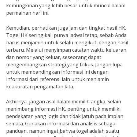
kemungkinan yang lebih besar untuk muncul dalam
permainan hari ini.
Kemudian, perhatikan juga jam dan tingkat hasil HK.
Togel HK sering kali punya jadwal tetap, sebab Anda
harus menjamin untuk selalu mengikuti dengan hasil
terbaru. Melalui menyimpan catatan waktu keluaran
dan nomor yang keluar, seseorang dapat
mengembangkan strategi yang fokus. Jangan lupa
untuk membandingkan informasi ini dengan
informasi dari referensi lain untuk menjamin
keakuratan pengamatan kita.
Akhirnya, jangan asal dalam memilih angka. Selain
menimbang informasi HK, penting untuk memiliki
pendekatan yang logis dan tidak jatuh pada impian
semata. Gunakan informasi dan analisis sebagai
panduan, namun ingat bahwa togel adalah suatu