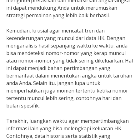
menginterpretasikan dan menafsirkan angka-angka
ini dapat mendukung Anda untuk merumuskan
strategi permainan yang lebih baik berhasil.
Kemudian, krusial agar mencatat tren dan
kecenderungan yang muncul dari data HK. Dengan
menganalisis hasil sepanjang waktu ke waktu, anda
bisa mendeteksi nomor-nomor yang kerap muncul
atau nomor-nomor yang tidak sering dikeluarkan. Hal
ini dapat menjadi bahan pertimbangan yang
bermanfaat dalam menentukan angka untuk taruhan
anda Anda. Selain itu, jangan lupa untuk
memperhatikan juga momen tertentu ketika nomor
tertentu muncul lebih sering, contohnya hari dan
bulan spesifik.
Terakhir, luangkan waktu agar mempertimbangkan
informasi lain yang bisa melengkapi keluaran HK.
Contohnya, data historis serta statistik yang