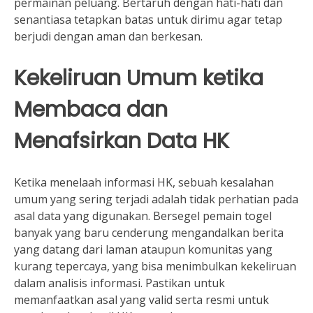
permainan peluang. Bertaruh dengan hati-hati dan
senantiasa tetapkan batas untuk dirimu agar tetap
berjudi dengan aman dan berkesan.
Kekeliruan Umum ketika
Membaca dan
Menafsirkan Data HK
Ketika menelaah informasi HK, sebuah kesalahan
umum yang sering terjadi adalah tidak perhatian pada
asal data yang digunakan. Bersegel pemain togel
banyak yang baru cenderung mengandalkan berita
yang datang dari laman ataupun komunitas yang
kurang tepercaya, yang bisa menimbulkan kekeliruan
dalam analisis informasi. Pastikan untuk
memanfaatkan asal yang valid serta resmi untuk