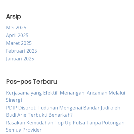
Arsip
Mei 2025
April 2025
Maret 2025
Februari 2025
Januari 2025
Pos-pos Terbaru
Kerjasama yang Efektif: Menangani Ancaman Melalui
Sinergi
PDIP Disorot: Tuduhan Mengenai Bandar Judi oleh
Budi Arie Terbukti Benarkah?
Rasakan Kemudahan Top Up Pulsa Tanpa Potongan
Semua Provider