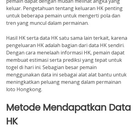
pemain dapat dengan mudah melihat angka yang
keluar. Pengetahuan tentang keluaran HK penting
untuk beberapa pemain untuk mengerti pola dan
tren yang muncul dalam permainan.
Hasil HK serta data HK satu sama lain terkait, karena
pengeluaran HK adalah bagian dari data HK sendiri.
Dengan cara menelaah informasi HK, pemain dapat
membuat estimasi serta prediksi yang tepat untuk
togel di hari ini. Sebagian besar pemain
menggunakan data ini sebagai alat alat bantu untuk
meningkatkan peluang menang dalam permainan
loto Hongkong.
Metode Mendapatkan Data
HK