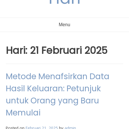
Menu
Hari:
21 Februari 2025
Metode Menafsirkan Data
Hasil Keluaran: Petunjuk
untuk Orang yang Baru
Memulai
Posted on
Februari 21, 2025
by
admin