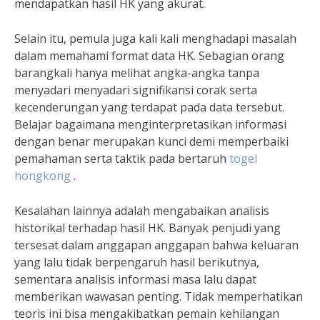
mendapatkan hasil HK yang akurat.
Selain itu, pemula juga kali kali menghadapi masalah
dalam memahami format data HK. Sebagian orang
barangkali hanya melihat angka-angka tanpa
menyadari menyadari signifikansi corak serta
kecenderungan yang terdapat pada data tersebut.
Belajar bagaimana menginterpretasikan informasi
dengan benar merupakan kunci demi memperbaiki
pemahaman serta taktik pada bertaruh
togel
hongkong
.
Kesalahan lainnya adalah mengabaikan analisis
historikal terhadap hasil HK. Banyak penjudi yang
tersesat dalam anggapan anggapan bahwa keluaran
yang lalu tidak berpengaruh hasil berikutnya,
sementara analisis informasi masa lalu dapat
memberikan wawasan penting. Tidak memperhatikan
teoris ini bisa mengakibatkan pemain kehilangan